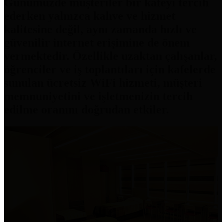
Günümüzde müşteriler bir kafeyi tercih
ederken yalnızca kahve ve hizmet
kalitesine değil, aynı zamanda hızlı ve
güvenilir internet erişimine de önem
vermektedir. Özellikle uzaktan çalışanlar,
öğrenciler ve iş toplantıları için kafelerde
sunulan ücretsiz WiFi hizmeti, müşteri
memnuniyetini ve işletmenizin tercih
edilme oranını doğrudan etkiler.