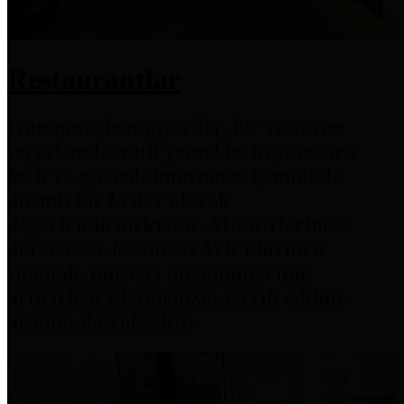
Restaurantlar
Günümüzde müşteriler, bir restoran
seçerken lezzetli yemeklerin yanı sıra
hızlı ve güvenli internet erişimini de
önemli bir kriter olarak
değerlendirmektedir. Misafirlerinize
ücretsiz ve kesintisiz WiFi hizmeti
sunmak, müşteri memnuniyetini
artırırken işletmenizin tercih edilme
oranını da yükseltir.