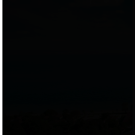
Misafirlerinize
veya kamuya
sunduğunuz
kablosuz (wifi) ağ
hizmetinizi
daha güvenli, 5651 sayılı kanuna ve KVKK’ya
uygun elektronik zaman damgası ile loglama
yapabilirsiniz.