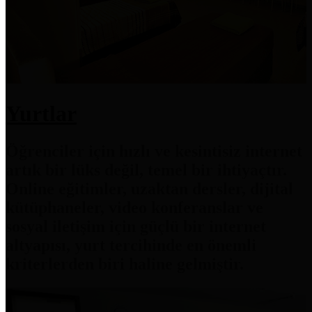
Yurtlar
Öğrenciler için hızlı ve kesintisiz internet
artık bir lüks değil, temel bir ihtiyaçtır.
Online eğitimler, uzaktan dersler, dijital
kütüphaneler, video konferanslar ve
sosyal iletişim için güçlü bir internet
altyapısı, yurt tercihinde en önemli
kriterlerden biri haline gelmiştir.