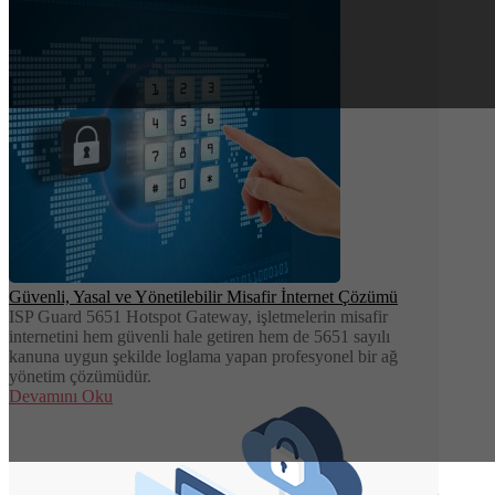
Güvenli, Yasal ve Yönetilebilir Misafir İnternet Çözümü
ISP Guard 5651 Hotspot Gateway, işletmelerin misafir
internetini hem güvenli hale getiren hem de 5651 sayılı
kanuna uygun şekilde loglama yapan profesyonel bir ağ
yönetim çözümüdür.
Devamını Oku