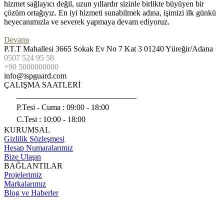
hizmet sağlayıcı değil, uzun yıllardır sizinle birlikte büyüyen bir
çözüm ortağıyız. En iyi hizmeti sunabilmek adına, işimizi ilk günkü
heyecanımızla ve severek yapmaya devam ediyoruz.
Devamı
P.T.T Mahallesi 3665 Sokak Ev No 7 Kat 3 01240 Yüreğir/Adana
0507 524 95 58
+90 5000000000
info@ispguard.com
ÇALIŞMA SAATLERİ
______________________________
P.Tesi - Cuma :
09:00 - 18:00
C.Tesi : 10:00 - 18:00
KURUMSAL
Gizlilik Sözleşmesi
Hesap Numaralarımız
Bize Ulaşın
BAĞLANTILAR
Projelerimiz
Markalarımız
Blog ve Haberler
© ISPGuard - Hotspot - 5651 Log - Firewall ve Danışmanlık
Hizmetleri