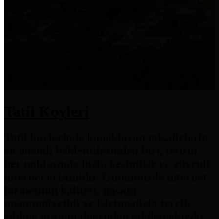
Tatil Köyleri
Tatil köylerinde konaklayan misafirlerin
en önemli beklentilerinden biri, tesisin
her noktasında hızlı, kesintisiz ve güvenli
internet erişimidir. Günümüzde internet
hizmetinin kalitesi, misafir
memnuniyetini ve işletmenizin tercih
edilme oranını doğrudan etkilemektedir.