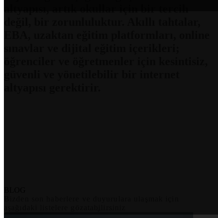
altyapısı, artık okullar için bir tercih
değil, bir zorunluluktur. Akıllı tahtalar,
EBA, uzaktan eğitim platformları, online
sınavlar ve dijital eğitim içerikleri;
öğrenciler ve öğretmenler için kesintisiz,
güvenli ve yönetilebilir bir internet
altyapısı gerektirir.
BLOG
Bizden son haberlere ve duyurulara ulaşmak için
aşağıdaki listelere gözatabilirsiniz