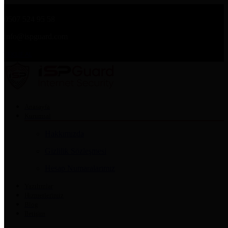
0507 524 95 58
info@ispguard.com
TEKLİF AL
Anasayfa
Kurumsal
Hakkımızda
Gizlilik Sözleşmesi
Hesap Numaralarımız
Yazılımlar
Hizmetlerimiz
Blog
İletişim