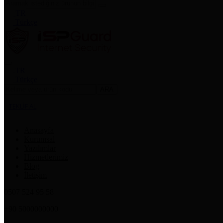
TR
Türkçe
TR
Türkçe
ARA
TEKLİF AL
Anasayfa
Kurumsal
Yazılımlar
Hizmetlerimiz
Blog
İletişim
0507 524 95 58
+90 5000000000