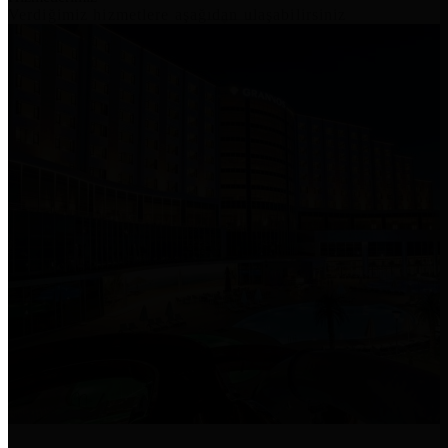
Verdiğimiz hizmetlere aşağıdan ulaşabilirsiniz
İşletmenize
Gelen
Misafirlerinizle
kablosuz ağınızı
korkmadan
paylaşın.
ISPGuard işletmenizi siber suçtan korur.
Sıradaki Saldırı