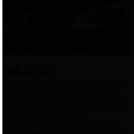
Tatil Köyleri
Tatil köylerinde konaklayan misafirlerin
en önemli beklentilerinden biri, tesisin
her noktasında hızlı, kesintisiz ve güvenli
internet erişimidir. Günümüzde internet
hizmetinin kalitesi, misafir
memnuniyetini ve işletmenizin tercih
edilme oranını doğrudan etkilemektedir.