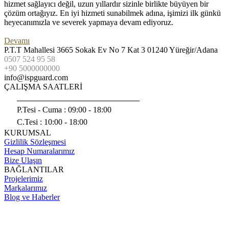
hizmet sağlayıcı değil, uzun yıllardır sizinle birlikte büyüyen bir
çözüm ortağıyız. En iyi hizmeti sunabilmek adına, işimizi ilk günkü
heyecanımızla ve severek yapmaya devam ediyoruz.
Devamı
P.T.T Mahallesi 3665 Sokak Ev No 7 Kat 3 01240 Yüreğir/Adana
0507 524 95 58
+90 5000000000
info@ispguard.com
ÇALIŞMA SAATLERİ
______________________________
P.Tesi - Cuma :
09:00 - 18:00
C.Tesi : 10:00 - 18:00
KURUMSAL
Gizlilik Sözleşmesi
Hesap Numaralarımız
Bize Ulaşın
BAĞLANTILAR
Projelerimiz
Markalarımız
Blog ve Haberler
© ISPGuard - Hotspot - 5651 Log - Firewall ve Danışmanlık
Hizmetleri