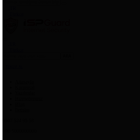
TR
Türkçe
TR
Türkçe
ARA
TEKLİF AL
Anasayfa
Kurumsal
Yazılımlar
Hizmetlerimiz
Blog
İletişim
0507 524 95 58
+90 5000000000