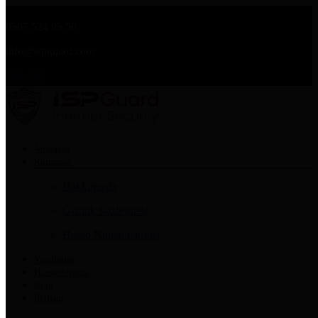
0507 524 95 58
info@ispguard.com
TEKLİF AL
Anasayfa
Kurumsal
Hakkımızda
Gizlilik Sözleşmesi
Hesap Numaralarımız
Yazılımlar
Hizmetlerimiz
Blog
İletişim