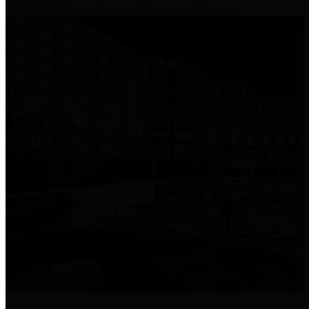
Verdiğimiz hizmetlere aşağıdan ulaşabilirsiniz
İşletmenize
Gelen
Misafirlerinizle
kablosuz ağınızı
korkmadan
paylaşın.
ISPGuard işletmenizi siber suçtan korur.
Sıradaki Saldırı