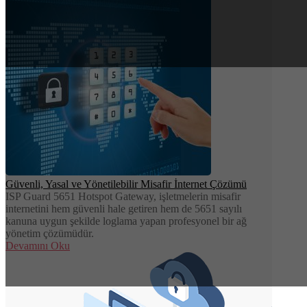
Güvenli, Yasal ve Yönetilebilir Misafir İnternet Çözümü
ISP Guard 5651 Hotspot Gateway, işletmelerin misafir
internetini hem güvenli hale getiren hem de 5651 sayılı
kanuna uygun şekilde loglama yapan profesyonel bir ağ
yönetim çözümüdür.
Devamını Oku