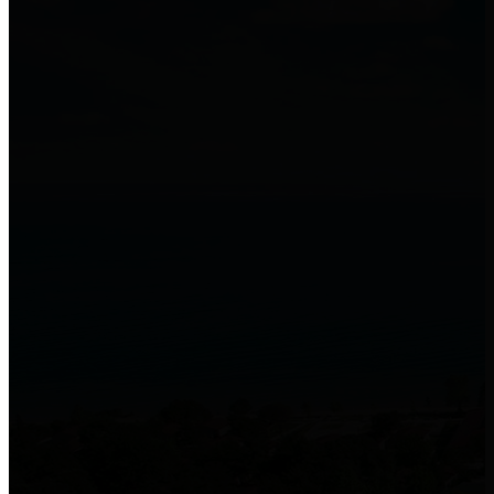
Misafirlerinize
veya kamuya
sunduğunuz
kablosuz (wifi) ağ
hizmetinizi
daha güvenli, 5651 sayılı kanuna ve KVKK’ya
uygun elektronik zaman damgası ile loglama
yapabilirsiniz.