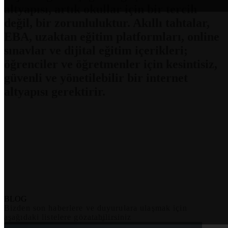
altyapısı, artık okullar için bir tercih
değil, bir zorunluluktur. Akıllı tahtalar,
EBA, uzaktan eğitim platformları, online
sınavlar ve dijital eğitim içerikleri;
öğrenciler ve öğretmenler için kesintisiz,
güvenli ve yönetilebilir bir internet
altyapısı gerektirir.
BLOG
Bizden son haberlere ve duyurulara ulaşmak için
aşağıdaki listelere gözatabilirsiniz