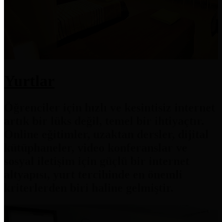
Yurtlar
Öğrenciler için hızlı ve kesintisiz internet
artık bir lüks değil, temel bir ihtiyaçtır.
Online eğitimler, uzaktan dersler, dijital
kütüphaneler, video konferanslar ve
sosyal iletişim için güçlü bir internet
altyapısı, yurt tercihinde en önemli
kriterlerden biri haline gelmiştir.