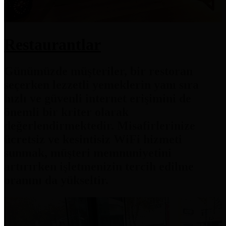
Restaurantlar
Günümüzde müşteriler, bir restoran
seçerken lezzetli yemeklerin yanı sıra
hızlı ve güvenli internet erişimini de
önemli bir kriter olarak
değerlendirmektedir. Misafirlerinize
ücretsiz ve kesintisiz WiFi hizmeti
sunmak, müşteri memnuniyetini
artırırken işletmenizin tercih edilme
oranını da yükseltir.