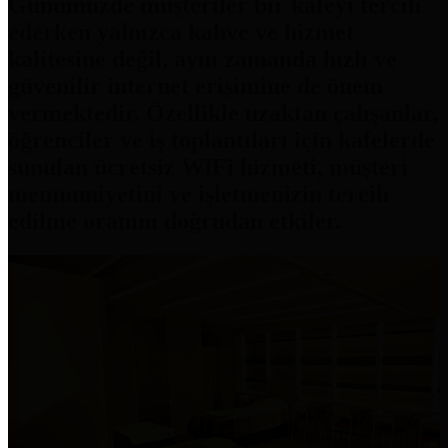
Günümüzde müşteriler bir kafeyi tercih
ederken yalnızca kahve ve hizmet
kalitesine değil, aynı zamanda hızlı ve
güvenilir internet erişimine de önem
vermektedir. Özellikle uzaktan çalışanlar,
öğrenciler ve iş toplantıları için kafelerde
sunulan ücretsiz WiFi hizmeti, müşteri
memnuniyetini ve işletmenizin tercih
edilme oranını doğrudan etkiler.