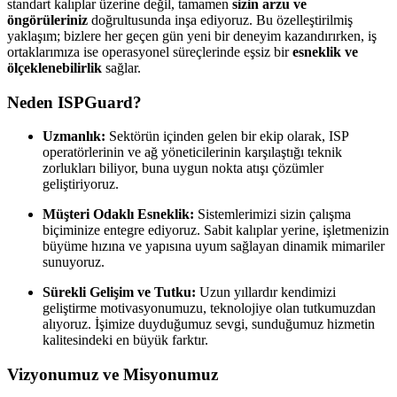
standart kalıplar üzerine değil, tamamen
sizin arzu ve
öngörüleriniz
doğrultusunda inşa ediyoruz. Bu özelleştirilmiş
yaklaşım; bizlere her geçen gün yeni bir deneyim kazandırırken, iş
ortaklarımıza ise operasyonel süreçlerinde eşsiz bir
esneklik ve
ölçeklenebilirlik
sağlar.
Neden ISPGuard?
Uzmanlık:
Sektörün içinden gelen bir ekip olarak, ISP
operatörlerinin ve ağ yöneticilerinin karşılaştığı teknik
zorlukları biliyor, buna uygun nokta atışı çözümler
geliştiriyoruz.
Müşteri Odaklı Esneklik:
Sistemlerimizi sizin çalışma
biçiminize entegre ediyoruz. Sabit kalıplar yerine, işletmenizin
büyüme hızına ve yapısına uyum sağlayan dinamik mimariler
sunuyoruz.
Sürekli Gelişim ve Tutku:
Uzun yıllardır kendimizi
geliştirme motivasyonumuzu, teknolojiye olan tutkumuzdan
alıyoruz. İşimize duyduğumuz sevgi, sunduğumuz hizmetin
kalitesindeki en büyük farktır.
Vizyonumuz ve Misyonumuz