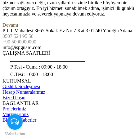
hizmet sağlayıcı değil, uzun yıllardır sizinle birlikte büyüyen bir
çözüm ortağıyız. En iyi hizmeti sunabilmek adına, işimizi ilk günkü
heyecanımızla ve severek yapmaya devam ediyoruz.
Devamı
P.T.T Mahallesi 3665 Sokak Ev No 7 Kat 3 01240 Yüreğir/Adana
0507 524 95 58
+90 5000000000
info@ispguard.com
ÇALIŞMA SAATLERİ
______________________________
P.Tesi - Cuma :
09:00 - 18:00
C.Tesi : 10:00 - 18:00
KURUMSAL
Gizlilik Sözleşmesi
Hesap Numaralarımız
Bize Ulaşın
BAĞLANTILAR
Projelerimiz
Markalarımız
Blog ve Haberler
© ISPGuard - Hotspot - 5651 Log - Firewall ve Danışmanlık
Hizmetleri