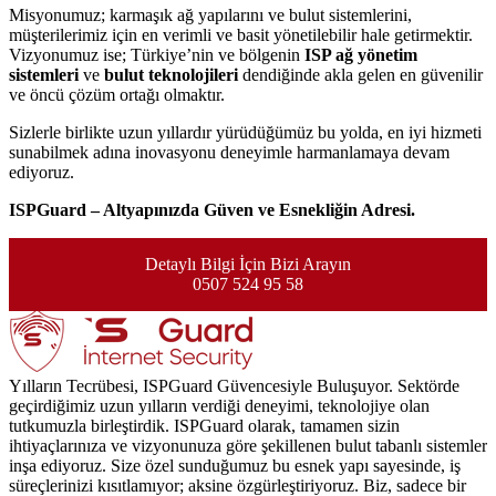
Misyonumuz; karmaşık ağ yapılarını ve bulut sistemlerini,
müşterilerimiz için en verimli ve basit yönetilebilir hale getirmektir.
Vizyonumuz ise; Türkiye’nin ve bölgenin
ISP ağ yönetim
sistemleri
ve
bulut teknolojileri
dendiğinde akla gelen en güvenilir
ve öncü çözüm ortağı olmaktır.
Sizlerle birlikte uzun yıllardır yürüdüğümüz bu yolda, en iyi hizmeti
sunabilmek adına inovasyonu deneyimle harmanlamaya devam
ediyoruz.
ISPGuard – Altyapınızda Güven ve Esnekliğin Adresi.
Detaylı Bilgi İçin Bizi Arayın
0507 524 95 58
Yılların Tecrübesi, ISPGuard Güvencesiyle Buluşuyor. Sektörde
geçirdiğimiz uzun yılların verdiği deneyimi, teknolojiye olan
tutkumuzla birleştirdik. ISPGuard olarak, tamamen sizin
ihtiyaçlarınıza ve vizyonunuza göre şekillenen bulut tabanlı sistemler
inşa ediyoruz. Size özel sunduğumuz bu esnek yapı sayesinde, iş
süreçlerinizi kısıtlamıyor; aksine özgürleştiriyoruz. Biz, sadece bir